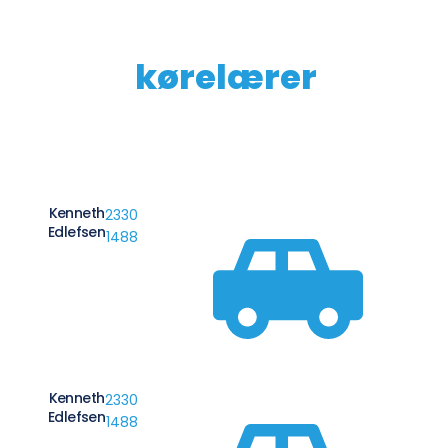
Mød din
VORES TEAM
kørelærer
Kenneth
2330
Edlefsen
1488
Kenneth
2330
Edlefsen
1488