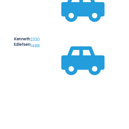
Kenneth
2330
Edlefsen
1488